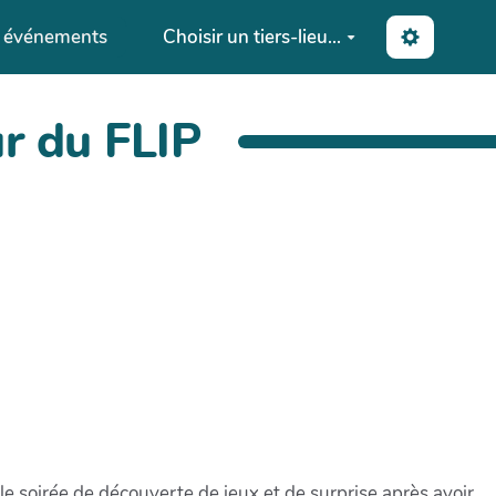
s événements
Choisir un tiers-lieu...
ur du FLIP
e soirée de découverte de jeux et de surprise après avoir