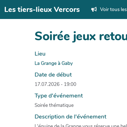
Aller au contenu principal
Les tiers-lieux Vercors
Voir tous le
Soirée jeux reto
Lieu
La Grange à Gaby
Date de début
17.07.2026 - 19:00
Type d'événement
Soirée thématique
Description de l'événement
L'équipe de la Grange vous réserve une bell