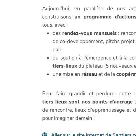
Aujourd'hui, en parallèle de nos acti
construisons
un programme d'actio
tous, avec :
des
rendez-vous mensuels
: rencon
de co-developpement, pitchs projet
pair...
du soutien à l'émergence et à la co
tiers-lieux
du plateau (5 nouveaux en
une mise en
réseau
et de la
coopéra
Pour faire grandir et perdurer cette 
tiers-lieux sont nos points d’ancrage
de rencontre, lieux d’apprentissage et d
pour imaginer demain !
Aller sur le site internet de Sentier