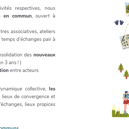
vités respectives, nous
ns en commun
, ouvert à
tres associatives, ateliers
, temps d'échanges pair à
nsolidation des
nouveaux
 3 ans ! )
tion
entre acteurs
dynamique collective,
les
: lieux de convergence et
’échanges, lieux propices
s communs