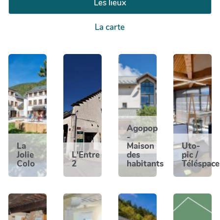
Les lieux
La carte
Agopop
-
La
Maison
Uto-
Jolie
L'Entre
des
pic /
Colo
2
habitants
Téléspace