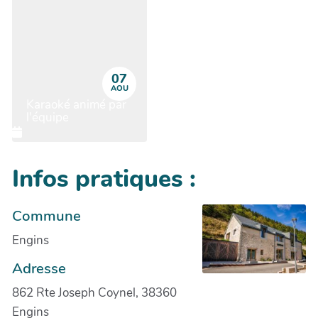
07
AOU
Karaoké animé par
l'équipe
Infos pratiques :
Commune
Engins
Adresse
862 Rte Joseph Coynel, 38360
Engins