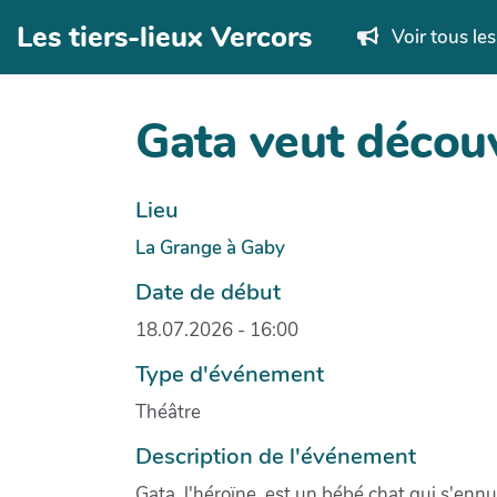
Aller au contenu principal
Les tiers-lieux Vercors
Voir tous le
Gata veut décou
Lieu
La Grange à Gaby
Date de début
18.07.2026 - 16:00
Type d'événement
Théâtre
Description de l'événement
Gata, l'héroïne, est un bébé chat qui s'ennui