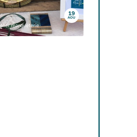
19
AOU
elier marqueterie