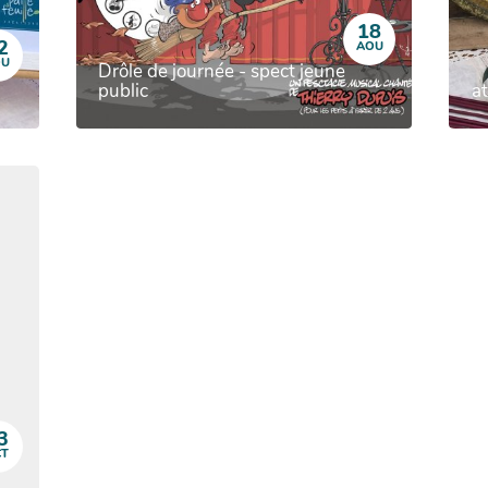
18
2
AOU
OU
Drôle de journée - spect jeune
public
at
3
CT