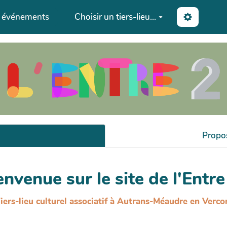
s événements
Choisir un tiers-lieu...
Propo
envenue sur le site de l'Entre 
iers-lieu culturel associatif à Autrans-Méaudre en Verco