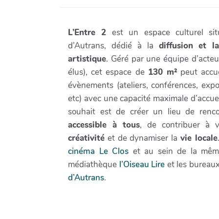
L’Entre 2
est un espace culturel sit
d’Autrans, dédié à la
diffusion et l
artistique
. Géré par une équipe d’acteur
élus), cet espace de
130 m²
peut accuei
évènements (ateliers, conférences, expos
etc) avec une capacité maximale d’accue
souhait est de créer un lieu de renc
accessible à tous
, de contribuer à v
créativité
et de dynamiser la
vie locale
cinéma Le Clos
et au sein de la même
médiathèque
l’Oiseau Lire
et les bureau
d’Autrans
.