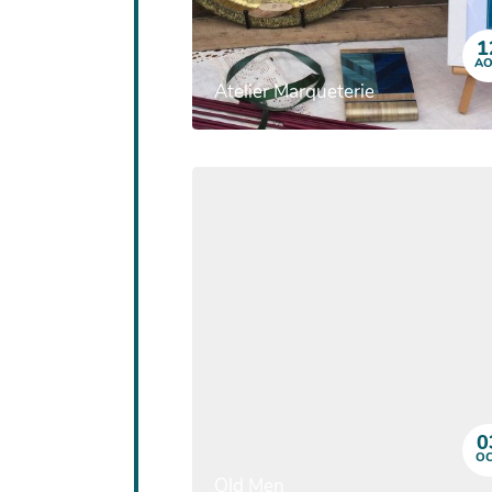
1
A
Atelier Marqueterie
0
O
Old Men