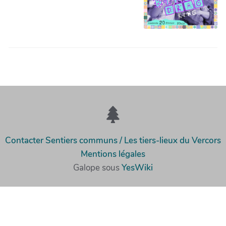
Contacter Sentiers communs / Les tiers-lieux du Vercors
Mentions légales
Galope sous
YesWiki