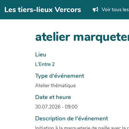
Aller au contenu principal
Les tiers-lieux Vercors
Voir tous le
atelier marquete
Lieu
L'Entre 2
Type d'événement
Atelier thématique
Date et heure
30.07.2026 - 09:00
Description de l'événement
Initiation à la marqueterie de paille avec la