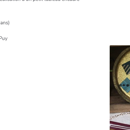
 ans)
 Puy