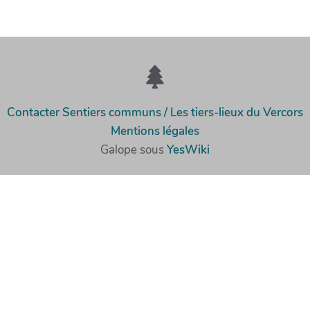
Contacter Sentiers communs / Les tiers-lieux du Vercors
Mentions légales
Galope sous
YesWiki