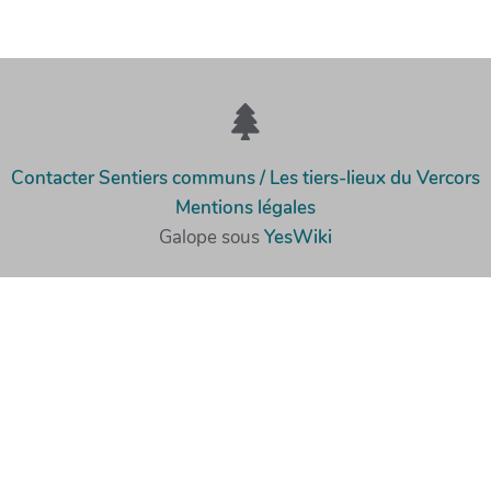
Contacter Sentiers communs / Les tiers-lieux du Vercors
Mentions légales
Galope sous
YesWiki